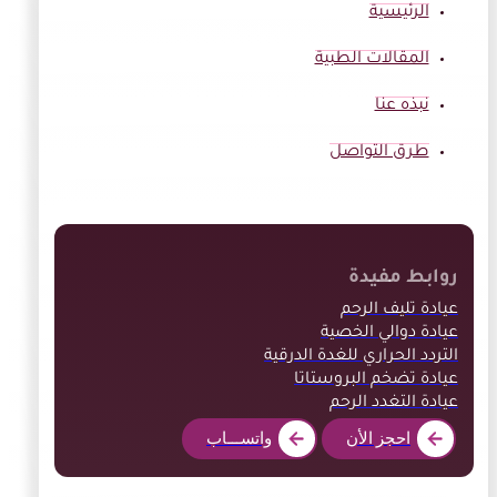
الرئيسية
المقالات الطبية
نبذه عنا
طرق التواصل
روابط مفيدة
عيادة تليف الرحم
عيادة دوالي الخصية
التردد الحراري للغدة الدرقية
عيادة تضخم البروستاتا
عيادة التغدد الرحم
احجز الأن
واتســـاب