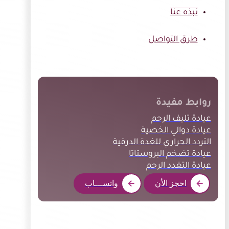
نبذه عنا
طرق التواصل
روابط مفيدة
عيادة تليف الرحم
عيادة دوالي الخصية
التردد الحراري للغدة الدرقية
عيادة تضخم البروستاتا
عيادة التغدد الرحم
احجز الأن
واتســـاب