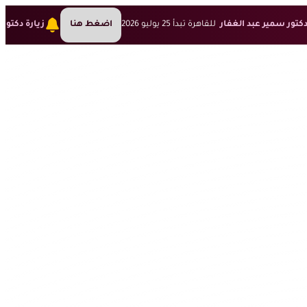
دكتور سمير عبد الغفار
للقاهرة تبدأ 25 يوليو 2026
اضغط هنا
زيارة دكتور