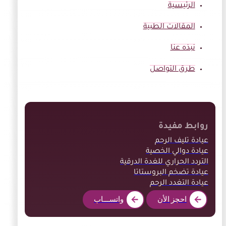
الرئيسية
المقالات الطبية
نبذه عنا
طرق التواصل
روابط مفيدة
عيادة تليف الرحم
عيادة دوالي الخصية
التردد الحراري للغدة الدرقية
عيادة تضخم البروستاتا
عيادة التغدد الرحم
احجز الأن
واتســـاب