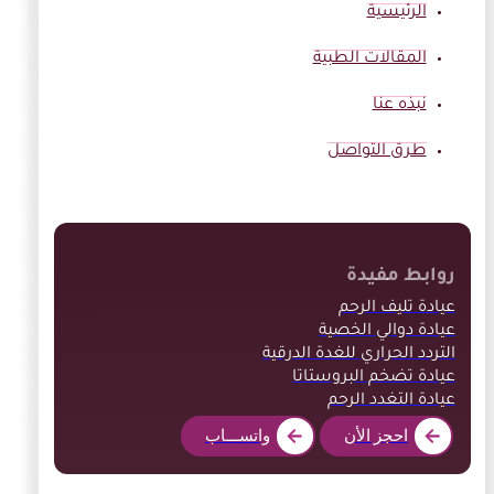
الرئيسية
المقالات الطبية
نبذه عنا
طرق التواصل
روابط مفيدة
عيادة تليف الرحم
عيادة دوالي الخصية
التردد الحراري للغدة الدرقية
عيادة تضخم البروستاتا
عيادة التغدد الرحم
احجز الأن
واتســـاب