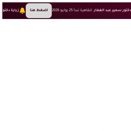
دكتور سمير عبد الغفار
للقاهرة تبدأ 25 يوليو 2026
اضغط هنا
زيارة دكتور