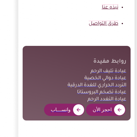
نبذه عنا
طرق التواصل
روابط مفيدة
عيادة تليف الرحم
عيادة دوالي الخصية
التردد الحراري للغدة الدرقية
عيادة تضخم البروستاتا
عيادة التغدد الرحم
احجز الأن
واتســـاب