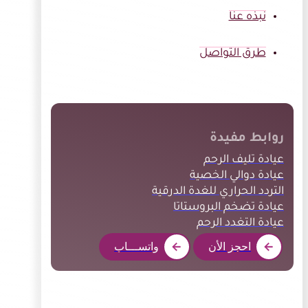
نبذه عنا
طرق التواصل
روابط مفيدة
عيادة تليف الرحم
عيادة دوالي الخصية
التردد الحراري للغدة الدرقية
عيادة تضخم البروستاتا
عيادة التغدد الرحم
احجز الأن
واتســـاب