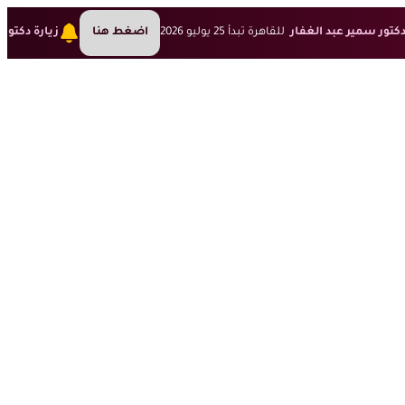
دكتور سمير عبد الغفار
للقاهرة تبدأ 25 يوليو 2026
اضغط هنا
زيارة دكتور