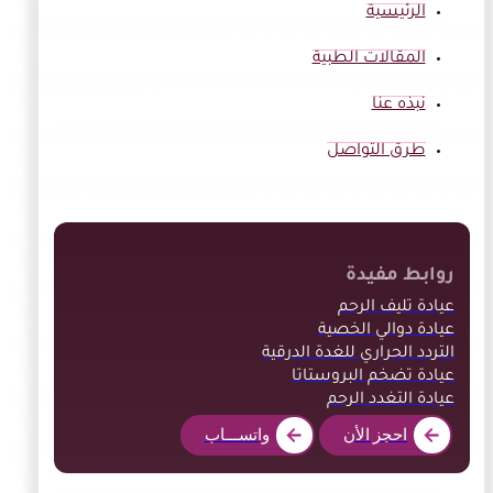
الرئيسية
المقالات الطبية
نبذه عنا
طرق التواصل
روابط مفيدة
عيادة تليف الرحم
عيادة دوالي الخصية
التردد الحراري للغدة الدرقية
عيادة تضخم البروستاتا
عيادة التغدد الرحم
احجز الأن
واتســـاب